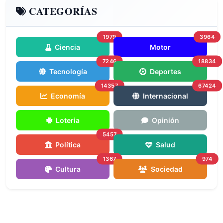
CATEGORÍAS
1979
3964
Ciencia
Motor
7246
18834
Tecnología
Deportes
14357
67424
Economía
Internacional
Loteria
Opinión
5457
Política
Salud
1367
974
Cultura
Sociedad