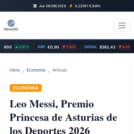
Jue 06/08/2026
0,22061
€/kWh
XRP
GOOGL
600
0.87%
€0,90
1.56%
$362,43
4.03%
Inicio
Economía
Artículo
ECONOMÍA
Leo Messi, Premio
Princesa de Asturias de
los Deportes 2026