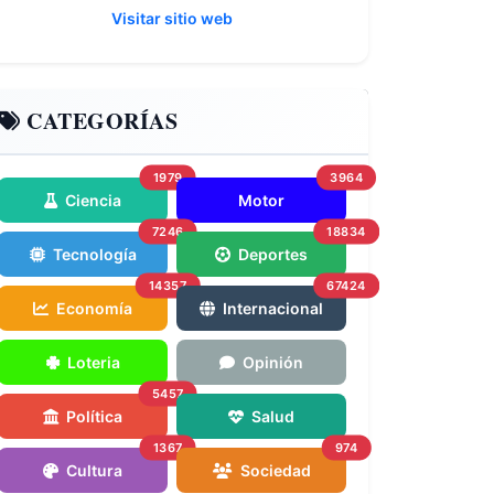
Visitar sitio web
CATEGORÍAS
1979
3964
Ciencia
Motor
7246
18834
Tecnología
Deportes
14357
67424
Economía
Internacional
Loteria
Opinión
5457
Política
Salud
1367
974
Cultura
Sociedad