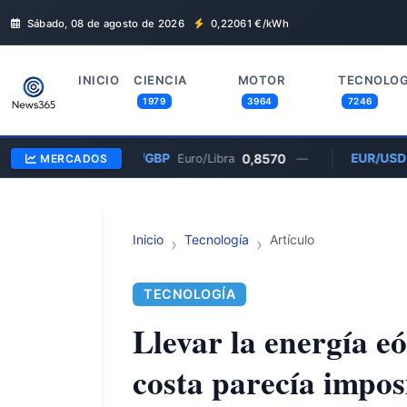
Sábado, 08 de agosto de 2026
0,22061
€/kWh
INICIO
CIENCIA
MOTOR
TECNOLOG
1979
3964
7246
EUR/GBP
0,8570
EUR/USD
MERCADOS
Euro/Libra
—
Inicio
Tecnología
Artículo
TECNOLOGÍA
Llevar la energía eó
costa parecía impos