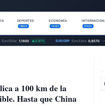
ÍA
DEPORTES
ECONOMÍA
INTERNACION
18834
14357
67424
1,1600
EUR/GBP
0,8570
Euro/Dólar
0.87%
Euro/Libra
—
lica a 100 km de la
ible. Hasta que China