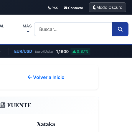
Modo Oscuro
RSS
Contacto
AL
MÁS
EUR/USD
1,1600
Euro/Dólar
0.87%
Volver a Inicio
FUENTE
Xataka