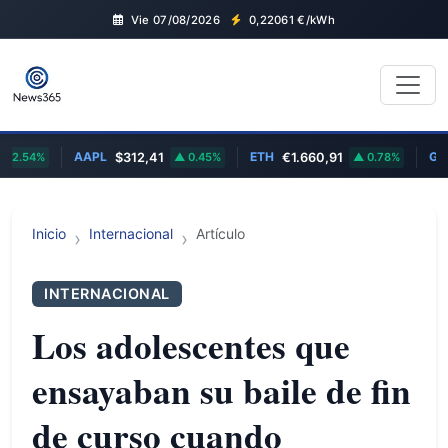
Vie 07/08/2026
0,22061
€/kWh
AAPL
ETH
GOOGL
$312,41
0.45%
€1.660,91
0.78%
$
Inicio
Internacional
Artículo
INTERNACIONAL
Los adolescentes que
ensayaban su baile de fin
de curso cuando