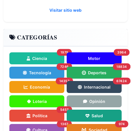
Visitar sitio web
CATEGORÍAS
1979
3964
Ciencia
Motor
7246
18834
Tecnología
Deportes
14357
67424
Economía
Internacional
Loteria
Opinión
5457
Política
Salud
1367
974
Cultura
Sociedad