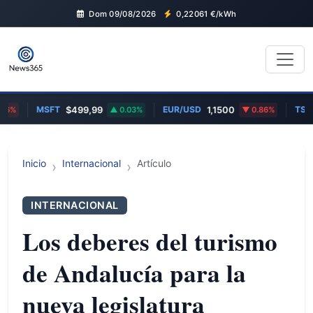
Dom 09/08/2026
0,22061
€/kWh
MSFT
EUR/USD
TSLA
%
$499,99
0.03%
1,1500
0.86%
Inicio
Internacional
Artículo
INTERNACIONAL
Los deberes del turismo
de Andalucía para la
nueva legislatura