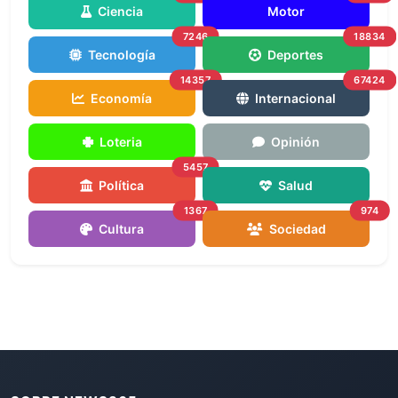
Ciencia
Motor
7246
18834
Tecnología
Deportes
14357
67424
Economía
Internacional
Loteria
Opinión
5457
Política
Salud
1367
974
Cultura
Sociedad