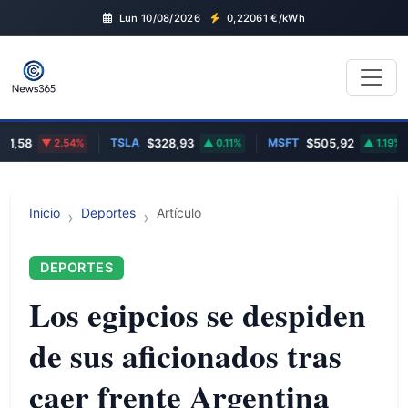
Lun 10/08/2026
0,22061
€/kWh
TSLA
MSFT
1,58
2.54%
$328,93
0.11%
$505,92
1.19%
Inicio
Deportes
Artículo
DEPORTES
Los egipcios se despiden
de sus aficionados tras
caer frente Argentina