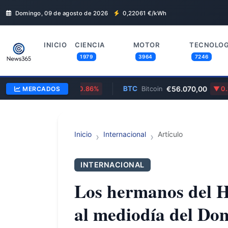
Domingo, 09 de agosto de 2026
0,22061
€/kWh
INICIO
CIENCIA
MOTOR
TECNOLOG
1979
3964
7246
1,1500
BTC
€56.070,00
/Dólar
MERCADOS
0.86%
Bitcoin
0.25%
Inicio
Internacional
Artículo
INTERNACIONAL
Los hermanos del 
al mediodía del Do