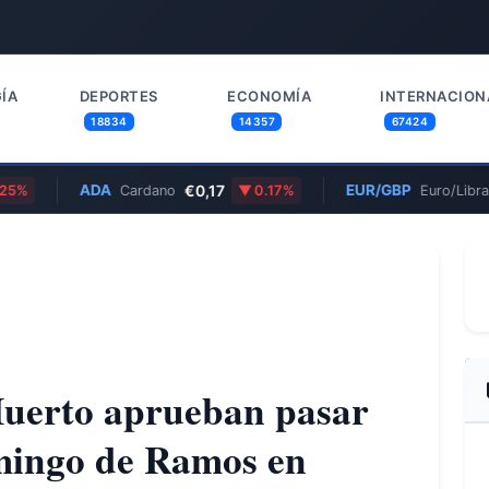
ÍA
DEPORTES
ECONOMÍA
INTERNACION
18834
14357
67424
ADA
€0,17
EUR/GBP
0,85
Cardano
0.17%
Euro/Libra
Huerto aprueban pasar
mingo de Ramos en