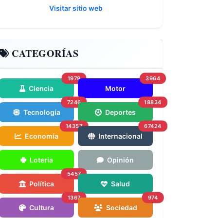
Visitar sitio web
CATEGORÍAS
1979
3964
Ciencia
Motor
7246
18834
Tecnología
Deportes
14357
67424
Economía
Internacional
Loteria
Opinión
5457
Política
Salud
1367
974
Cultura
Sociedad