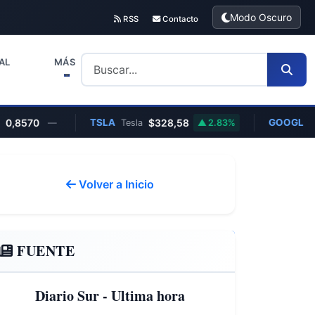
Modo Oscuro
RSS
Contacto
AL
MÁS
70
TSLA
$328,58
GOOGL
—
Tesla
2.83%
Google
Volver a Inicio
FUENTE
Diario Sur - Ultima hora