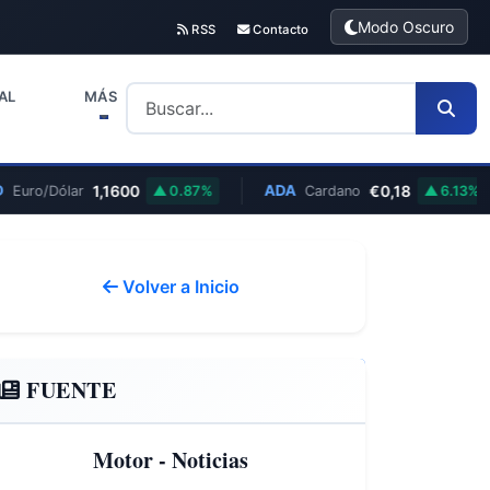
Modo Oscuro
RSS
Contacto
AL
MÁS
1,1600
ADA
€0,18
ro/Dólar
0.87%
Cardano
6.13%
Volver a Inicio
FUENTE
Motor - Noticias