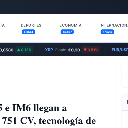
ÍA
DEPORTES
ECONOMÍA
INTERNACION
18834
14357
67424
580
XRP
€0,90
EUR/USD
0.12%
Ripple
3.51%
Eu
 e IM6 llegan a
 751 CV, tecnología de