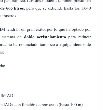
cho panorámico. Los dos modelos también presumen
de 665 litros
, pero que se extiende hasta los 1.640
s traseros.
IM tendrán un gran éxito, por lo que ha optado por
doble acristalamiento
un sistema de
para reducir
arca no ha renunciado tampoco a equipamientos de
os:
che
ón IM AD
h iAD» con función de retroceso (hasta 100 m)