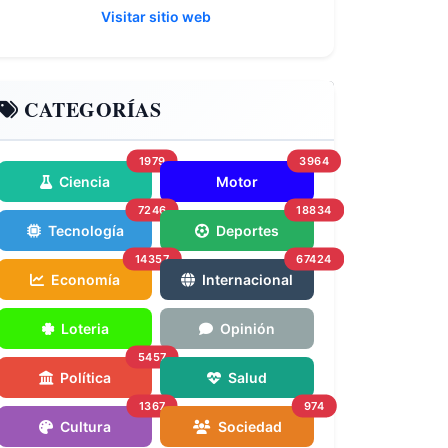
Visitar sitio web
CATEGORÍAS
1979
3964
Ciencia
Motor
7246
18834
Tecnología
Deportes
14357
67424
Economía
Internacional
Loteria
Opinión
5457
Política
Salud
1367
974
Cultura
Sociedad