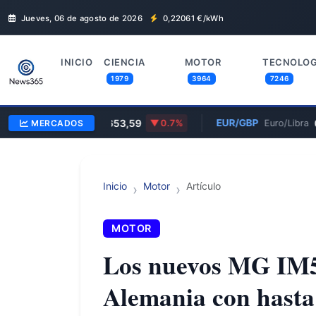
Jueves, 06 de agosto de 2026
0,22061
€/kWh
INICIO
CIENCIA
MOTOR
TECNOLOG
1979
3964
7246
ETH
€1.653,59
EUR/GBP
0,8
Ethereum
MERCADOS
0.7%
Euro/Libra
Inicio
Motor
Artículo
MOTOR
Los nuevos MG IM5
Alemania con hasta