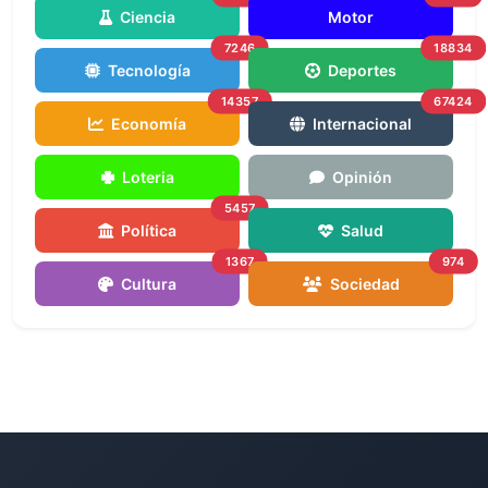
Ciencia
Motor
7246
18834
Tecnología
Deportes
14357
67424
Economía
Internacional
Loteria
Opinión
5457
Política
Salud
1367
974
Cultura
Sociedad