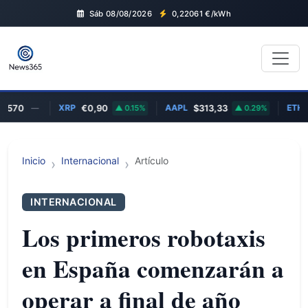
Sáb 08/08/2026
0,22061
€/kWh
XRP
AAPL
ETH
70
—
€0,90
0.15%
$313,33
0.29%
€1
Inicio
Internacional
Artículo
INTERNACIONAL
Los primeros robotaxis
en España comenzarán a
operar a final de año