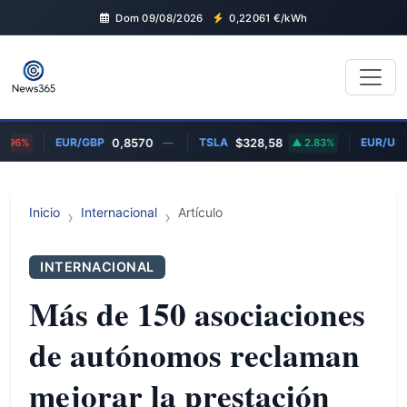
Dom 09/08/2026
0,22061
€/kWh
EUR/GBP
TSLA
EUR/USD
96%
0,8570
—
$328,58
2.83%
Inicio
Internacional
Artículo
INTERNACIONAL
Más de 150 asociaciones
de autónomos reclaman
mejorar la prestación