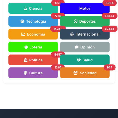
1979
3964
Ciencia
Motor
7246
18834
Tecnología
Deportes
14357
67424
Economía
Internacional
Loteria
Opinión
5457
Política
Salud
1367
974
Cultura
Sociedad