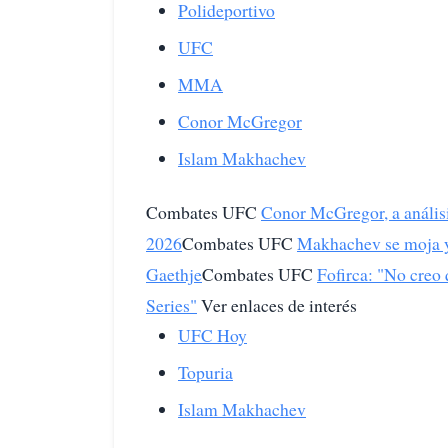
Polideportivo
UFC
MMA
Conor McGregor
Islam Makhachev
Combates UFC
Conor McGregor, a análisi
2026
Combates UFC
Makhachev se moja y 
Gaethje
Combates UFC
Fofirca: "No creo
Series"
Ver enlaces de interés
UFC Hoy
Topuria
Islam Makhachev