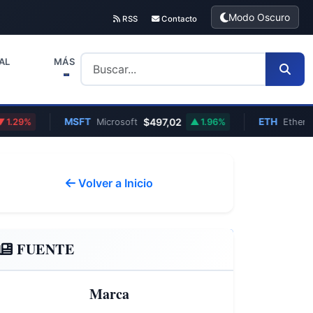
Modo Oscuro
RSS
Contacto
AL
MÁS
MSFT
$497,02
ETH
€1.
Microsoft
1.96%
Ethereum
Volver a Inicio
FUENTE
Marca