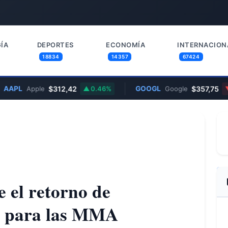
ÍA
DEPORTES
ECONOMÍA
INTERNACION
18834
14357
67424
$312,42
GOOGL
$357,75
Apple
0.46%
Google
1.29%
 el retorno de
o para las MMA