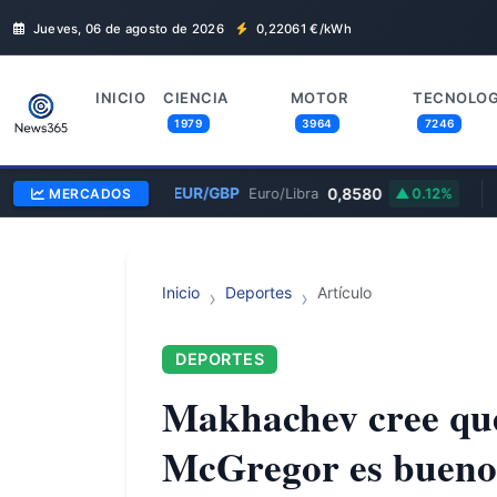
Jueves, 06 de agosto de 2026
0,22061
€/kWh
INICIO
CIENCIA
MOTOR
TECNOLOG
1979
3964
7246
0
EUR/GBP
0,8580
AAPL
3.4%
MERCADOS
Euro/Libra
0.12%
Inicio
Deportes
Artículo
DEPORTES
Makhachev cree que
McGregor es buen