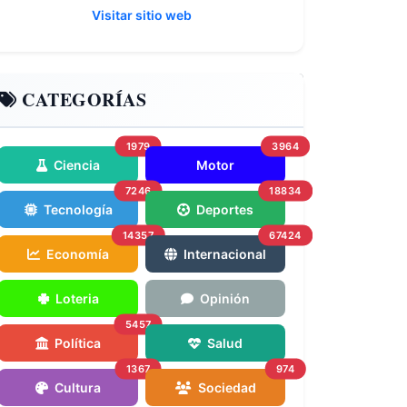
Visitar sitio web
CATEGORÍAS
1979
3964
Ciencia
Motor
7246
18834
Tecnología
Deportes
14357
67424
Economía
Internacional
Loteria
Opinión
5457
Política
Salud
1367
974
Cultura
Sociedad