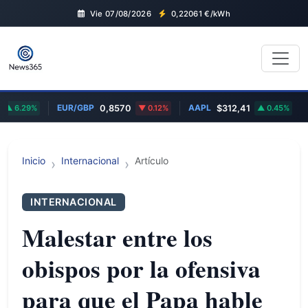
Vie 07/08/2026
0,22061
€/kWh
EUR/GBP
AAPL
XR
6.29%
0,8570
0.12%
$312,41
0.45%
Inicio
Internacional
Artículo
INTERNACIONAL
Malestar entre los
obispos por la ofensiva
para que el Papa hable