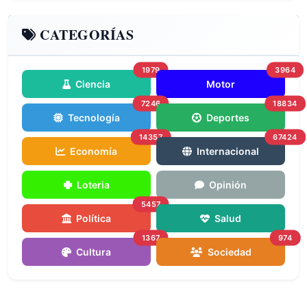
CATEGORÍAS
1979
3964
Ciencia
Motor
7246
18834
Tecnología
Deportes
14357
67424
Economía
Internacional
Loteria
Opinión
5457
Política
Salud
1367
974
Cultura
Sociedad