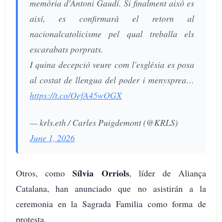
memòria d'Antoni Gaudí. Si finalment això es
així, es confirmarà el retorn al
nacionalcatolicisme pel qual treballa els
escarabats porprats.
I quina decepció veure com l'església es posa
al costat de llengua del poder i menysprea…
https://t.co/OefA45wOGX
— krls.eth / Carles Puigdemont (@KRLS)
June 1, 2026
Sílvia Orriols
Otros, como
, líder de Aliança
Catalana, han anunciado que no asistirán a la
ceremonia en la Sagrada Familia como forma de
protesta.