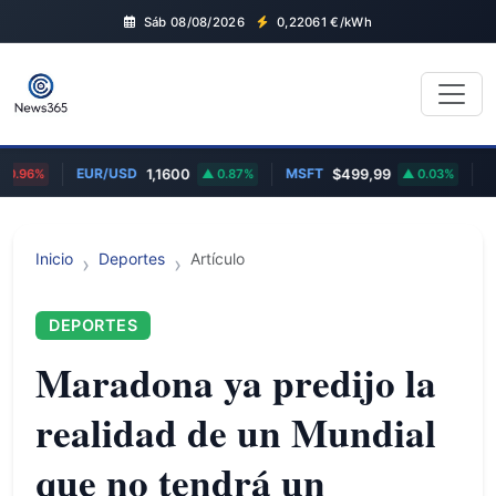
Sáb 08/08/2026
0,22061
€/kWh
EUR/USD
MSFT
EU
0.96%
1,1600
0.87%
$499,99
0.03%
Inicio
Deportes
Artículo
DEPORTES
Maradona ya predijo la
realidad de un Mundial
que no tendrá un