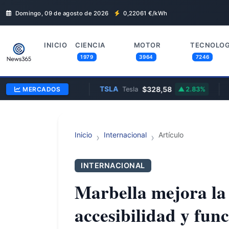
Domingo, 09 de agosto de 2026
0,22061
€/kWh
INICIO
CIENCIA
MOTOR
TECNOLOG
1979
3964
7246
0,8570
TSLA
$328,58
AAPL
ibra
MERCADOS
—
Tesla
2.83%
Inicio
Internacional
Artículo
INTERNACIONAL
Marbella mejora la
accesibilidad y func