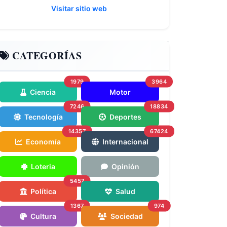
Visitar sitio web
CATEGORÍAS
1979
3964
Ciencia
Motor
7246
18834
Tecnología
Deportes
14357
67424
Economía
Internacional
Loteria
Opinión
5457
Política
Salud
1367
974
Cultura
Sociedad