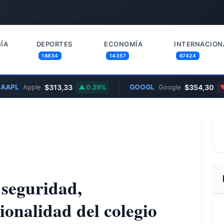
ÍA
DEPORTES
ECONOMÍA
INTERNACION
18834
14357
67424
$313,33
GOOGL
$354,30
Apple
0.29%
Google
0.96
 seguridad,
ionalidad del colegio