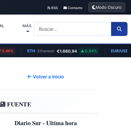
Modo Oscuro
RSS
Contacto
AL
MÁS
ETH
€1.660,94
EUR/USD
%
Ethereum
0.04%
Euro/D
Volver a Inicio
FUENTE
Diario Sur - Ultima hora