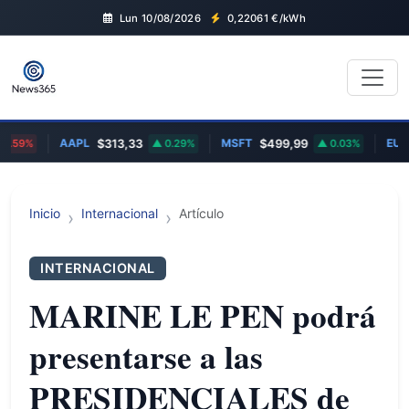
Lun 10/08/2026
0,22061
€/kWh
AAPL
MSFT
EUR/
.59%
$313,33
0.29%
$499,99
0.03%
Inicio
Internacional
Artículo
INTERNACIONAL
MARINE LE PEN podrá
presentarse a las
PRESIDENCIALES de