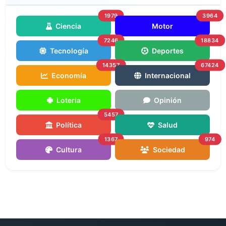
1979
3964
Ciencia
Motor
7246
18834
Tecnología
Deportes
14357
67424
Economía
Internacional
Loteria
Opinión
5457
Política
Salud
1367
974
Cultura
Sociedad