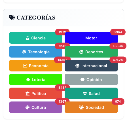
CATEGORÍAS
1979
3964
Ciencia
Motor
7246
18834
Tecnología
Deportes
14357
67424
Economía
Internacional
Loteria
Opinión
5457
Política
Salud
1367
974
Cultura
Sociedad