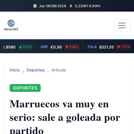
Jue 06/08/2026
0,22061
€/kWh
XRP
TSLA
,8580
0.12%
€0,90
2.41%
$321,55
1.77%
Inicio
Deportes
Artículo
DEPORTES
Marruecos va muy en
serio: sale a goleada por
partido