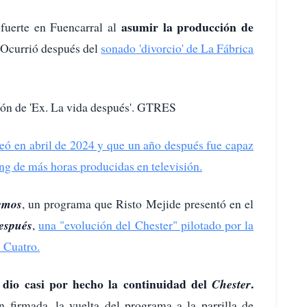
asumir la producción de
fuerte en Fuencarral al
Ocurrió después del
sonado 'divorcio' de La Fábrica
ión de 'Ex. La vida después'. GTRES
ó en abril de 2024 y que un año después fue capaz
king de más horas producidas en televisión.
emos
, un programa que Risto Mejide presentó en el
espués
,
una "evolución del Chester" pilotado por la
n Cuatro.
 dio casi por hecho la continuidad del
.
Chester
n firmada, la vuelta del programa a la parrilla de