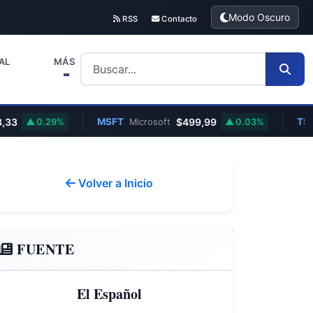
Modo Oscuro
RSS
Contacto
AL
MÁS
MSFT
$499,99
TSLA
0.29%
Microsoft
0.03%
Tes
Volver a Inicio
FUENTE
El Español