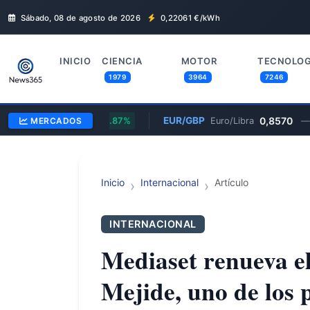
Sábado, 08 de agosto de 2026
0,22061
€/kWh
INICIO
CIENCIA
MOTOR
TECNOLOG
1979
3964
7246
1,1600
EUR/GBP
0,8570
ólar
MERCADOS
0.87%
Euro/Libra
—
Inicio
Internacional
Artículo
INTERNACIONAL
Mediaset renueva el
Mejide, uno de los 