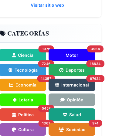
Visitar sitio web
CATEGORÍAS
1979
3964
Ciencia
Motor
7246
18834
Tecnología
Deportes
14357
67424
Economía
Internacional
Loteria
Opinión
5457
Política
Salud
1367
974
Cultura
Sociedad