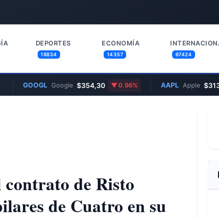
ÍA
DEPORTES
ECONOMÍA
INTERNACION
18834
14357
67424
GOOGL
$354,30
AAPL
$313,33
Google
0.96%
Apple
 contrato de Risto
pilares de Cuatro en su