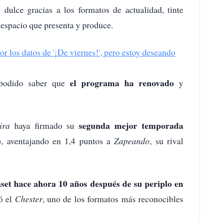
dulce gracias a los formatos de actualidad, tinte
, espacio que presenta y produce.
r los datos de '¡De viernes!', pero estoy deseando
el programa ha renovado
 podido saber que
y
segunda mejor temporada
ira
haya firmado su
, aventajando en 1,4 puntos a
Zapeando
, su rival
set hace ahora 10 años después de su periplo en
ó el
Chester
, uno de los formatos más reconocibles