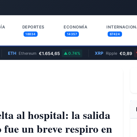
ÍA
DEPORTES
ECONOMÍA
INTERNACION
18834
14357
67424
H
€1.654,65
XRP
€0,89
Ethereum
0.74%
Ripple
0.06
ta al hospital: la salida
 fue un breve respiro en