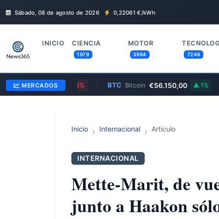
Sábado, 08 de agosto de 2026
0,22061
€/kWh
INICIO
CIENCIA
MOTOR
TECNOLOG
1979
3964
7246
$354,30
BTC
€56.150,00
ET
MERCADOS
0.96%
Bitcoin
1%
Inicio
Internacional
Artículo
INTERNACIONAL
Mette-Marit, de vuel
junto a Haakon sólo