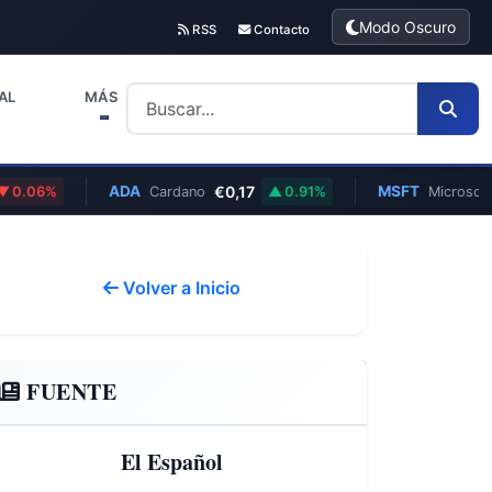
Modo Oscuro
RSS
Contacto
AL
MÁS
ADA
€0,17
MSFT
$499
%
Cardano
0.91%
Microsoft
Volver a Inicio
FUENTE
El Español