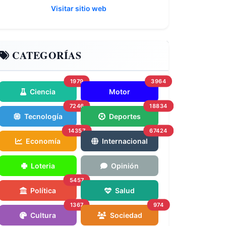
Visitar sitio web
CATEGORÍAS
1979
3964
Ciencia
Motor
7246
18834
Tecnología
Deportes
14357
67424
Economía
Internacional
Loteria
Opinión
5457
Política
Salud
1367
974
Cultura
Sociedad