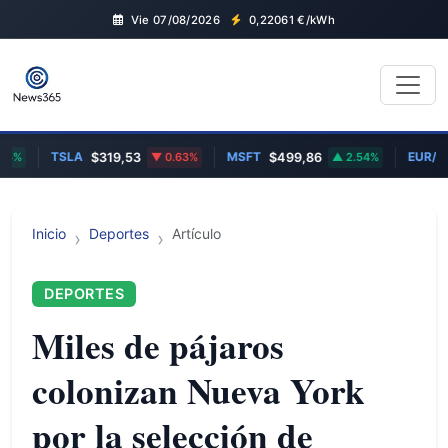
Vie 07/08/2026
0,22061
€/kWh
TSLA
MSFT
EUR/US
5%
$319,53
0.63%
$499,86
2.54%
Inicio
Deportes
Artículo
DEPORTES
Miles de pájaros
colonizan Nueva York
por la selección de