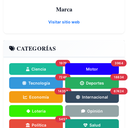
Marca
Visitar sitio web
CATEGORÍAS
1979
3964
Ciencia
Motor
7246
18834
Tecnología
Deportes
14357
67424
Economía
Internacional
Loteria
Opinión
5457
Política
Salud