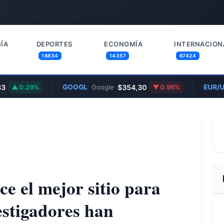
ÍA
DEPORTES
ECONOMÍA
INTERNACION
18834
14357
67424
GOOGL
$354,30
EUR/USD
0.29%
Google
0.96%
ce el mejor sitio para
vestigadores han