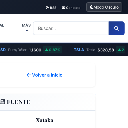
Modo Oscuro
RSS
Contacto
AL
MÁS
1,1600
TSLA
$328,58
Euro/Dólar
0.87%
Tesla
2.83%
Volver a Inicio
FUENTE
Xataka