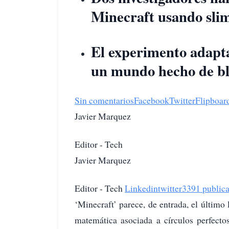
Minecraft usando slim
El experimento adapt
un mundo hecho de blo
Sin comentarios
Facebook
Twitter
Flipboar
Javier Marquez
Editor - Tech
Javier Marquez
Editor - Tech
Linkedin
twitter
3391 publica
‘Minecraft’ parece, de entrada, el último
matemática asociada a círculos perfecto