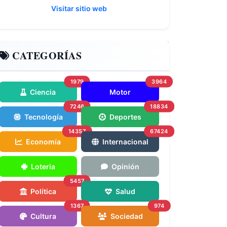
Visitar sitio web
CATEGORÍAS
1979
3964
Ciencia
Motor
7246
18834
Tecnología
Deportes
14357
67424
Economía
Internacional
Loteria
Opinión
5457
Política
Salud
1367
974
Cultura
Sociedad