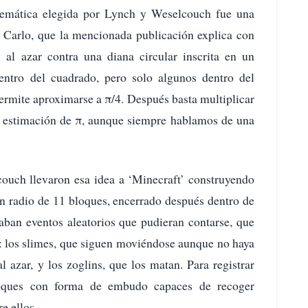
temática elegida por Lynch y Weselcouch fue una
Carlo, que la mencionada publicación explica con
al azar contra una diana circular inscrita en un
entro del cuadrado, pero solo algunos dentro del
permite aproximarse a π/4. Después basta multiplicar
na estimación de π, aunque siempre hablamos de una
ouch llevaron esa idea a ‘Minecraft’ construyendo
un radio de 11 bloques, encerrado después dentro de
taban eventos aleatorios que pudieran contarse, que
o: los slimes, que siguen moviéndose aunque no haya
 azar, y los zoglins, que los matan. Para registrar
bloques con forma de embudo capaces de recoger
e ellos.