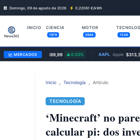
Domingo, 09 de agosto de 2026
0,22061
€/kWh
INICIO
CIENCIA
MOTOR
TECNOLOG
1979
3964
7246
MSFT
$499,99
AAPL
$313,33
MERCADOS
Microsoft
0.03%
Apple
Inicio
Tecnología
Artículo
TECNOLOGÍA
‘Minecraft’ no pare
calcular pi: dos in