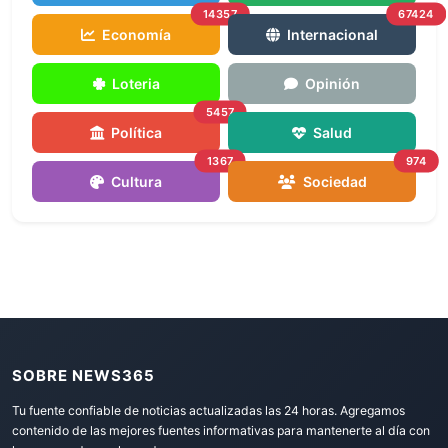
14357
67424
Economía
Internacional
Loteria
Opinión
5457
Política
Salud
1367
974
Cultura
Sociedad
SOBRE NEWS365
Tu fuente confiable de noticias actualizadas las 24 horas. Agregamos
contenido de las mejores fuentes informativas para mantenerte al día con