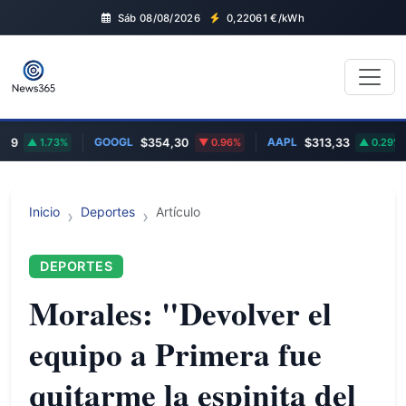
Sáb 08/08/2026
0,22061
€/kWh
GOOGL
AAPL
1.73%
$354,30
0.96%
$313,33
0.29%
Inicio
Deportes
Artículo
DEPORTES
Morales: "Devolver el
equipo a Primera fue
quitarme la espinita del