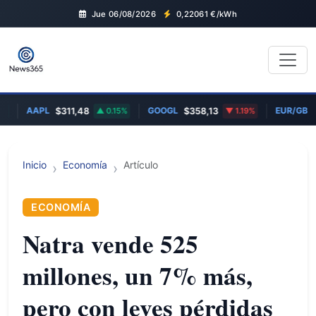
Jue 06/08/2026
0,22061
€/kWh
AAPL
GOOGL
EUR/GBP
$311,48
0.15%
$358,13
1.19%
0
Inicio
Economía
Artículo
ECONOMÍA
Natra vende 525
millones, un 7% más,
pero con leves pérdidas