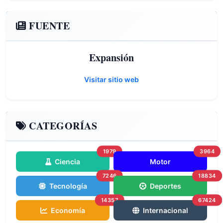
FUENTE
Expansión
Visitar sitio web
CATEGORÍAS
1979
3964
Ciencia
Motor
7246
18834
Tecnología
Deportes
14357
67424
Economía
Internacional