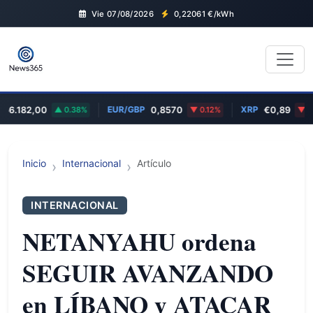
Vie 07/08/2026
0,22061
€/kWh
EUR/GBP
XRP
6.182,00
0.38%
0,8570
0.12%
€0,89
2.2
Inicio
Internacional
Artículo
INTERNACIONAL
NETANYAHU ordena
SEGUIR AVANZANDO
en LÍBANO y ATACAR