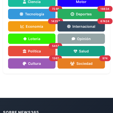
Ciencia
Motor
7246
18834
Tecnología
Deportes
14357
67424
Economía
Internacional
Loteria
Opinión
5457
Política
Salud
1367
974
Cultura
Sociedad
SOBRE NEWS365