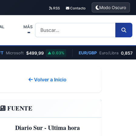
Modo Oscuro
RSS
Contacto
AL
MÁS
$499,99
EUR/GBP
0,8570
Microsoft
0.03%
Euro/Libra
—
Volver a Inicio
FUENTE
Diario Sur - Ultima hora