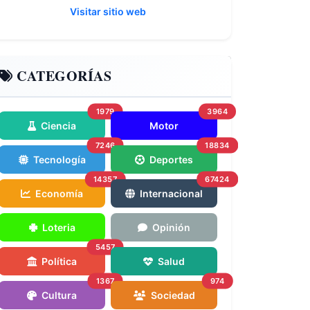
Visitar sitio web
CATEGORÍAS
1979
3964
Ciencia
Motor
7246
18834
Tecnología
Deportes
14357
67424
Economía
Internacional
Loteria
Opinión
5457
Política
Salud
1367
974
Cultura
Sociedad