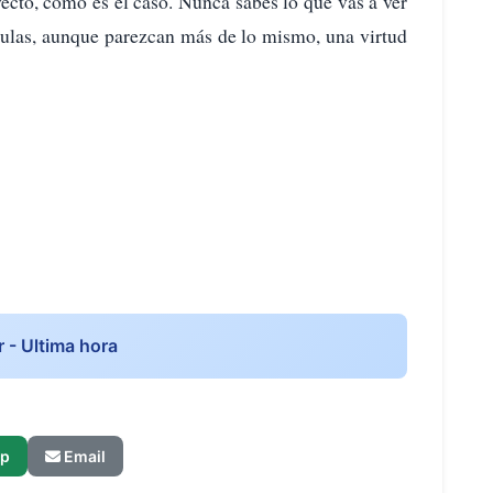
yecto, como es el caso. Nunca sabes lo que vas a ver
culas, aunque parezcan más de lo mismo, una virtud
r - Ultima hora
p
Email