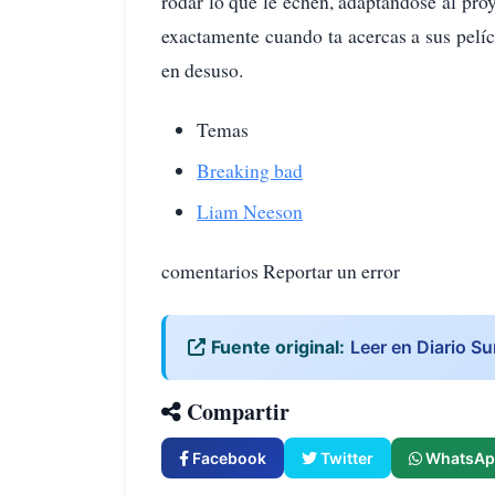
rodar lo que le echen, adaptándose al pro
exactamente cuando ta acercas a sus pelí
en desuso.
Temas
Breaking bad
Liam Neeson
comentarios Reportar un error
Fuente original:
Leer en Diario Su
Compartir
Facebook
Twitter
WhatsAp