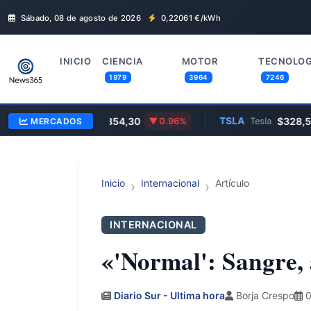
Sábado, 08 de agosto de 2026
0,22061
€/kWh
INICIO
CIENCIA
MOTOR
TECNOLOG
1979
3964
7246
GOOGL
$354,30
TSLA
$328,58
MERCADOS
Google
0.96%
Tesla
Inicio
Internacional
Artículo
INTERNACIONAL
«'Normal': Sangre,
Diario Sur - Ultima hora
Borja Crespo
0