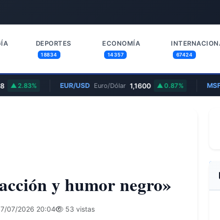
ÍA
DEPORTES
ECONOMÍA
INTERNACION
18834
14357
67424
EUR/USD
1,1600
MSFT
2.83%
Euro/Dólar
0.87%
 acción y humor negro»
7/07/2026 20:04
53 vistas