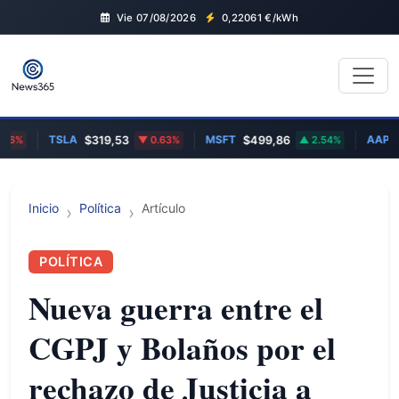
Vie 07/08/2026
0,22061
€/kWh
TSLA
MSFT
AAPL
86%
$319,53
0.63%
$499,86
2.54%
Inicio
Política
Artículo
POLÍTICA
Nueva guerra entre el
CGPJ y Bolaños por el
rechazo de Justicia a