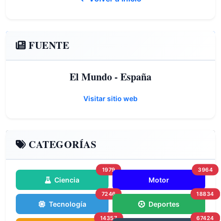
FUENTE
El Mundo - España
Visitar sitio web
CATEGORÍAS
1979
3964
Ciencia
Motor
7246
18834
Tecnología
Deportes
14357
67424