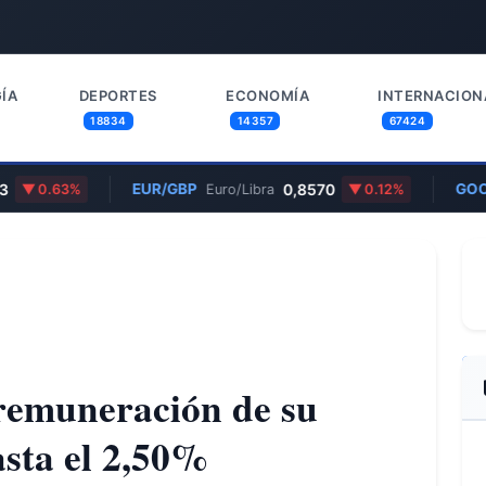
ÍA
DEPORTES
ECONOMÍA
INTERNACION
18834
14357
67424
EUR/GBP
0,8570
GOOGL
0.63%
Euro/Libra
0.12%
remuneración de su
asta el 2,50%