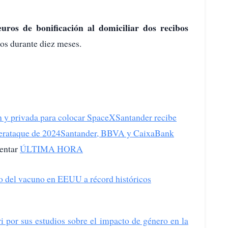
uros de bonificación al domiciliar dos recibos
los durante diez meses.
n y privada para colocar SpaceX
Santander recibe
berataque de 2024
Santander, BBVA y CaixaBank
ntar
ÚLTIMA HORA
io del vacuno en EEUU a récord históricos
i por sus estudios sobre el impacto de género en la