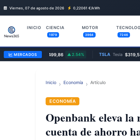
Viernes, 07 de agosto de 2026
0,22061
€/kWh
INICIO
CIENCIA
MOTOR
TECNOLOG
1979
3964
7246
MSFT
$499,86
TSLA
$319,53
MERCADOS
Microsoft
2.54%
Tesla
Inicio
Economía
Artículo
ECONOMÍA
Openbank eleva la 
cuenta de ahorro h