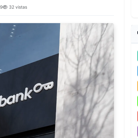
39
32 vistas