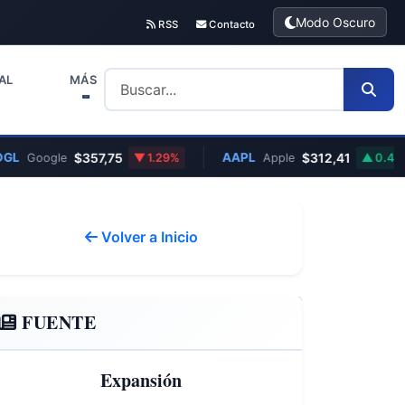
Modo Oscuro
RSS
Contacto
AL
MÁS
$357,75
AAPL
$312,41
Google
1.29%
Apple
0.45%
Volver a Inicio
FUENTE
Expansión