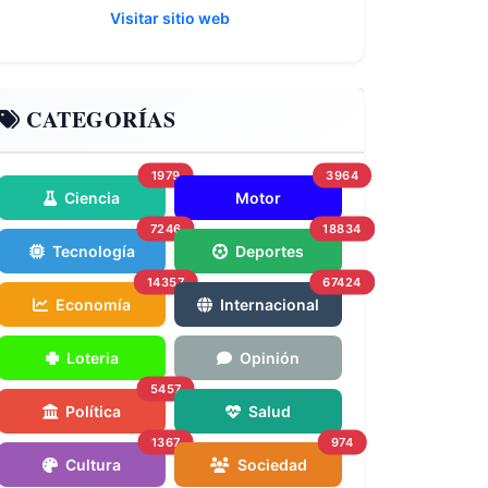
Visitar sitio web
CATEGORÍAS
1979
3964
Ciencia
Motor
7246
18834
Tecnología
Deportes
14357
67424
Economía
Internacional
Loteria
Opinión
5457
Política
Salud
1367
974
Cultura
Sociedad