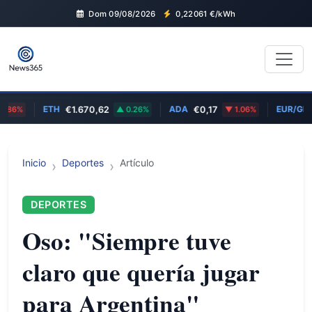
Dom 09/08/2026
0,22061
€/kWh
ETH
ADA
EUR/GBP
86%
€1.670,62
0.26%
€0,17
1.06%
Inicio
Deportes
Artículo
DEPORTES
Oso: "Siempre tuve
claro que quería jugar
para Argentina"