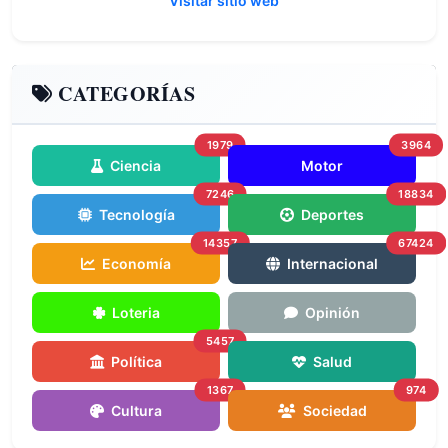
Visitar sitio web
CATEGORÍAS
1979
3964
Ciencia
Motor
7246
18834
Tecnología
Deportes
14357
67424
Economía
Internacional
Loteria
Opinión
5457
Política
Salud
1367
974
Cultura
Sociedad