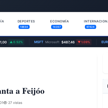
ÍA
DEPORTES
ECONOMÍA
INTERNACION
18834
14357
67424
00
MSFT
$487,46
EUR/
0.52%
Microsoft
1.09%
nta a Feijóo
01
27 vistas