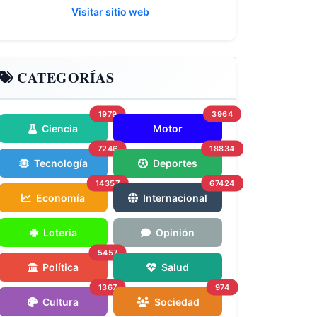
Visitar sitio web
CATEGORÍAS
1979
3964
Ciencia
Motor
7246
18834
Tecnología
Deportes
14357
67424
Economía
Internacional
Loteria
Opinión
5457
Política
Salud
1367
974
Cultura
Sociedad