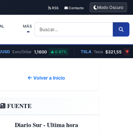
Modo Oscuro
RSS
Contacto
AL
MÁS
USD
1,1600
TSLA
$321,55
Euro/Dólar
0.87%
Tesla
1.7
Volver a Inicio
FUENTE
Diario Sur - Ultima hora