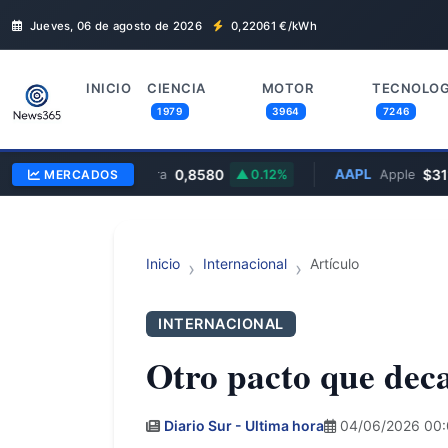
Jueves, 06 de agosto de 2026
0,22061
€/kWh
INICIO
CIENCIA
MOTOR
TECNOLOG
1979
3964
7246
EUR/GBP
0,8580
AAPL
$311,
MERCADOS
Euro/Libra
0.12%
Apple
Inicio
Internacional
Artículo
INTERNACIONAL
Otro pacto que deca
Diario Sur - Ultima hora
04/06/2026 00: