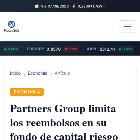
Vie 07/08/2026
0,22061
€/kWh
EUR/GBP
AAPL
TSL
6.68%
0,8570
0.12%
$312,41
0.45%
Inicio
Economía
Artículo
ECONOMÍA
Partners Group limita
los reembolsos en su
fondo de capital riesgo