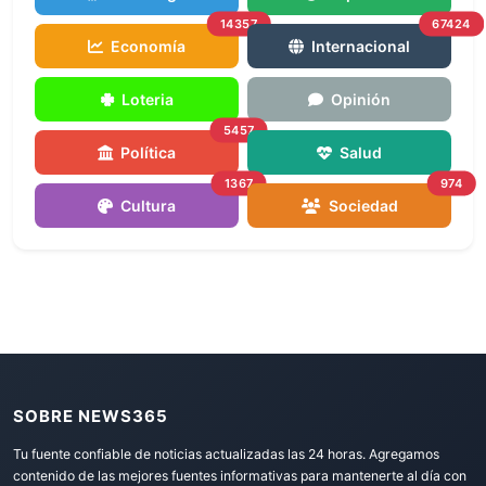
14357
67424
Economía
Internacional
Loteria
Opinión
5457
Política
Salud
1367
974
Cultura
Sociedad
SOBRE NEWS365
Tu fuente confiable de noticias actualizadas las 24 horas. Agregamos
contenido de las mejores fuentes informativas para mantenerte al día con