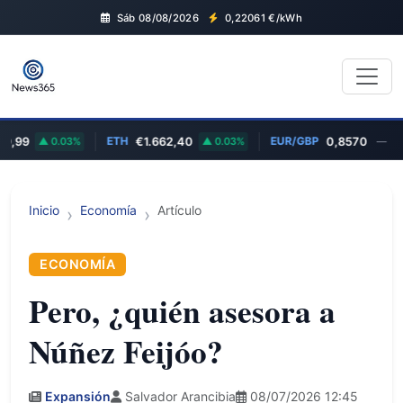
Sáb 08/08/2026
0,22061
€/kWh
ETH
EUR/GBP
B
9
0.03%
€1.662,40
0.03%
0,8570
—
Inicio
Economía
Artículo
ECONOMÍA
Pero, ¿quién asesora a
Núñez Feijóo?
Expansión
Salvador Arancibia
08/07/2026 12:45