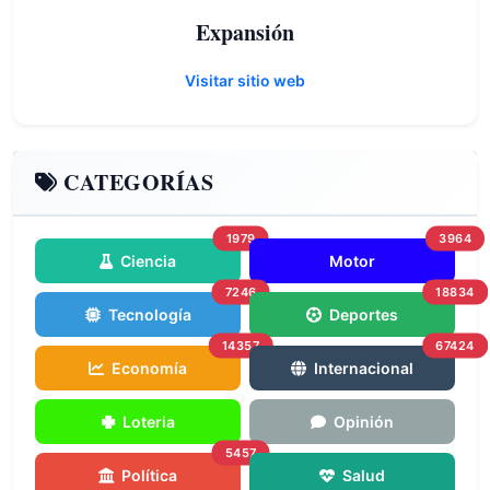
Expansión
Visitar sitio web
CATEGORÍAS
1979
3964
Ciencia
Motor
7246
18834
Tecnología
Deportes
14357
67424
Economía
Internacional
Loteria
Opinión
5457
Política
Salud