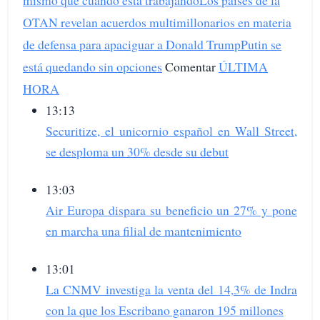
OTAN revelan acuerdos multimillonarios en materia
de defensa para apaciguar a Donald Trump
Putin se
está quedando sin opciones
Comentar
ÚLTIMA
HORA
13:13
Securitize, el unicornio español en Wall Street,
se desploma un 30% desde su debut
13:03
Air Europa dispara su beneficio un 27% y pone
en marcha una filial de mantenimiento
13:01
La CNMV investiga la venta del 14,3% de Indra
con la que los Escribano ganaron 195 millones