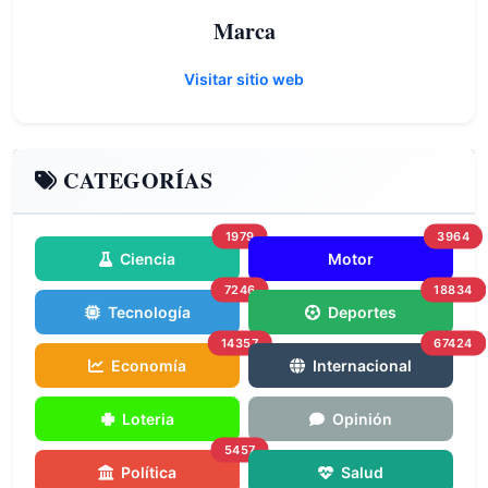
Marca
Visitar sitio web
CATEGORÍAS
1979
3964
Ciencia
Motor
7246
18834
Tecnología
Deportes
14357
67424
Economía
Internacional
Loteria
Opinión
5457
Política
Salud