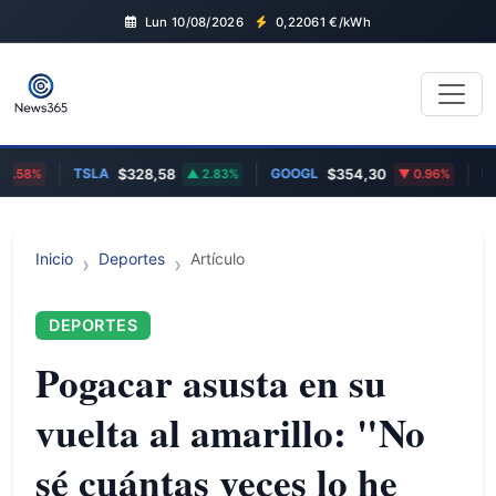
Lun 10/08/2026
0,22061
€/kWh
TSLA
GOOGL
EUR/GB
%
$328,58
2.83%
$354,30
0.96%
Inicio
Deportes
Artículo
DEPORTES
Pogacar asusta en su
vuelta al amarillo: "No
sé cuántas veces lo he