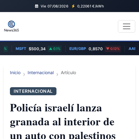
Vie 07/08/2026
0,22061
€/kWh
MSFT
EUR/GBP
AAPL
63%
$500,34
0.1%
0,8570
0.12%
Inicio
Internacional
Artículo
INTERNACIONAL
Policía israelí lanza
granada al interior de
un auto con palestinos