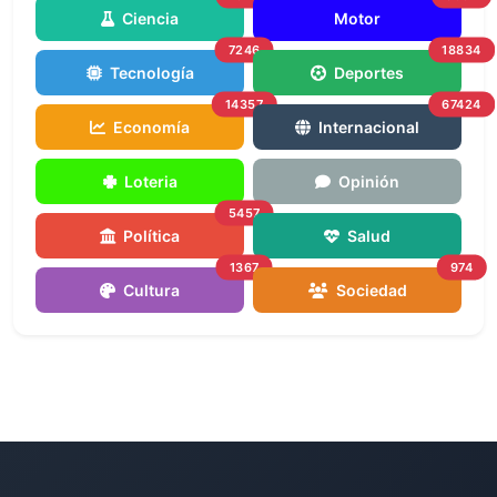
Ciencia
Motor
7246
18834
Tecnología
Deportes
14357
67424
Economía
Internacional
Loteria
Opinión
5457
Política
Salud
1367
974
Cultura
Sociedad