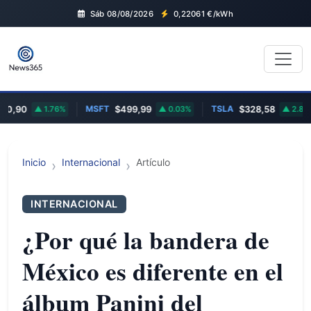
Sáb 08/08/2026
0,22061
€/kWh
MSFT
TSLA
0,90
1.76%
$499,99
0.03%
$328,58
2.83%
Inicio
Internacional
Artículo
INTERNACIONAL
¿Por qué la bandera de
México es diferente en el
álbum Panini del