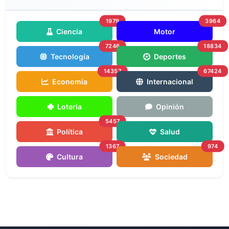
1979
3964
Ciencia
Motor
7246
18834
Tecnología
Deportes
14357
67424
Economía
Internacional
Loteria
Opinión
5457
Política
Salud
1367
974
Cultura
Sociedad