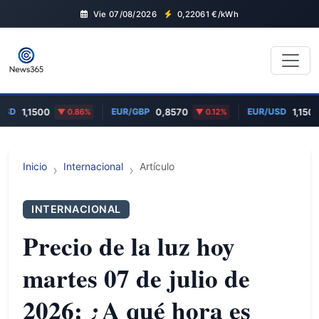
Vie 07/08/2026
0,22061
€/kWh
USD
EUR/GBP
EUR/USD
1,1500
0.86%
0,8570
0.12%
1,1500
Inicio
Internacional
Artículo
INTERNACIONAL
Precio de la luz hoy
martes 07 de julio de
2026: ¿A qué hora es