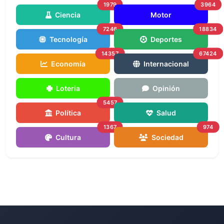
1979
3964
Ciencia
Motor
7246
18834
Tecnología
Deportes
14357
67424
Economía
Internacional
Loteria
Opinión
5457
Política
Salud
1367
974
Cultura
Sociedad