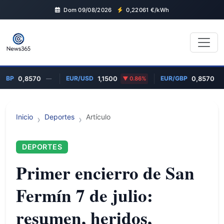
Dom 09/08/2026
0,22061
€/kWh
/GBP
EUR/USD
EUR/GBP
0,8570
—
1,1500
0.86%
0,8570
—
Inicio
Deportes
Artículo
DEPORTES
Primer encierro de San
Fermín 7 de julio:
resumen, heridos,