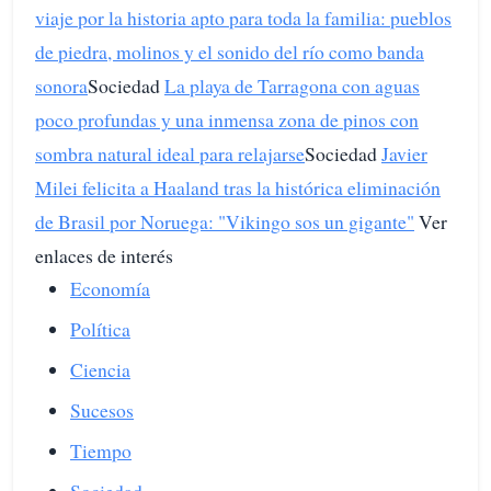
viaje por la historia apto para toda la familia: pueblos
de piedra, molinos y el sonido del río como banda
sonora
Sociedad
La playa de Tarragona con aguas
poco profundas y una inmensa zona de pinos con
sombra natural ideal para relajarse
Sociedad
Javier
Milei felicita a Haaland tras la histórica eliminación
de Brasil por Noruega: "Vikingo sos un gigante"
Ver
enlaces de interés
Economía
Política
Ciencia
Sucesos
Tiempo