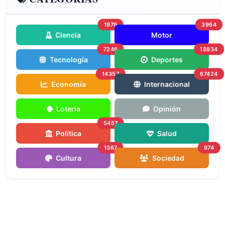
1979
3964
Ciencia
Motor
7246
18834
Tecnología
Deportes
14357
67424
Economía
Internacional
Loteria
Opinión
5457
Política
Salud
1367
974
Cultura
Sociedad