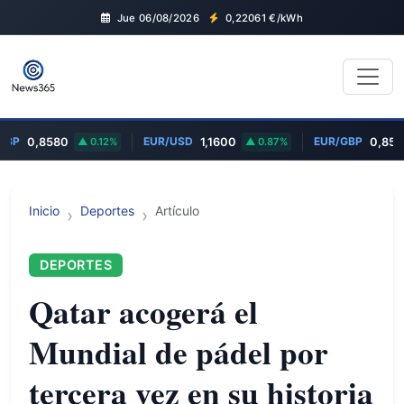
Jue 06/08/2026
0,22061
€/kWh
GBP
EUR/USD
EUR/GBP
0,8580
0.12%
1,1600
0.87%
0,858
Inicio
Deportes
Artículo
DEPORTES
Qatar acogerá el
Mundial de pádel por
tercera vez en su historia