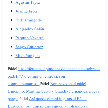
Agustín Tapia
Juan Lebrón
Fede Chingotto
Alejandro Galán
Paquito Navarro
Sanyo Gutiérrez
Mike Yanguas
Pádel
Las diferentes opiniones de los tenistas sobre el
pádel: “No compiten entre sí, son
complementarios”
Pádel
Bombazo en el pádel
femenino: Martina Calvo y Claudia Fernández, nueva
pareja
Pádel
Así queda el ranking tras el P2 de
Burdeos: los número uno siguen ampliando su