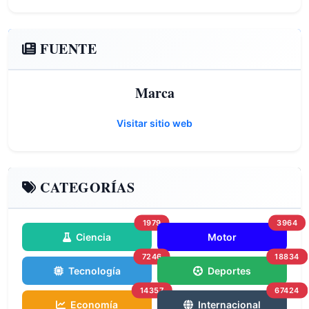
FUENTE
Marca
Visitar sitio web
CATEGORÍAS
1979
3964
Ciencia
Motor
7246
18834
Tecnología
Deportes
14357
67424
Economía
Internacional