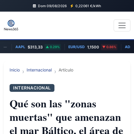
Dom 09/08/2026
0,22061
€/kWh
AAPL
EUR/USD
ADA
$313,33
0.29%
1,1500
0.86%
€0,17
Inicio
Internacional
Artículo
INTERNACIONAL
Qué son las "zonas
muertas" que amenazan
el mar Báltico, el área de