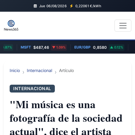
Jue 06/08/2026
0,22061
€/kWh
MSFT
EUR/GBP
TS
0.87%
$487,46
1.09%
0,8580
0.12%
Inicio
Internacional
Artículo
INTERNACIONAL
"Mi música es una
fotografía de la sociedad
actual", dice el artista