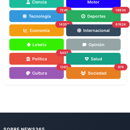
Ciencia
Motor
7246
18834
Tecnología
Deportes
14357
67424
Economía
Internacional
Loteria
Opinión
5457
Política
Salud
1367
974
Cultura
Sociedad
SOBRE NEWS365