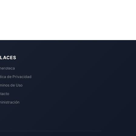
LACES
eroteca
ítica de Privacidad
minos de Uso
tacto
inistración