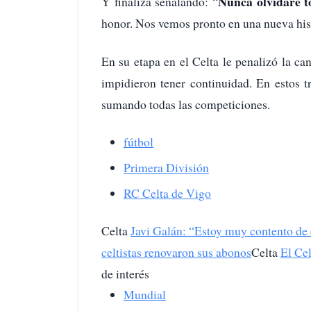
Nunca olvidaré t
Y finaliza señalando: “
honor. Nos vemos pronto en una nueva his
En su etapa en el Celta le penalizó la c
impidieron tener continuidad. En estos 
sumando todas las competiciones.
fútbol
Primera División
RC Celta de Vigo
Celta
Javi Galán: “Estoy muy contento de 
celtistas renovaron sus abonos
Celta
El Ce
de interés
Mundial