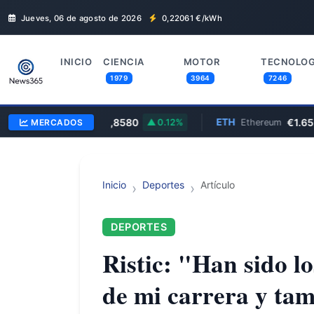
Jueves, 06 de agosto de 2026
0,22061
€/kWh
INICIO
CIENCIA
MOTOR
TECNOLOG
1979
3964
7246
R/GBP
0,8580
ETH
€1.655,2
MERCADOS
Euro/Libra
0.12%
Ethereum
Inicio
Deportes
Artículo
DEPORTES
Ristic: "Han sido lo
de mi carrera y tam