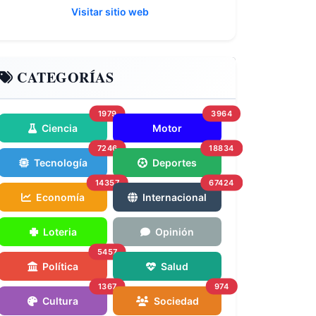
Visitar sitio web
CATEGORÍAS
1979
3964
Ciencia
Motor
7246
18834
Tecnología
Deportes
14357
67424
Economía
Internacional
Loteria
Opinión
5457
Política
Salud
1367
974
Cultura
Sociedad