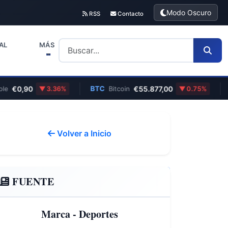
Modo Oscuro
RSS
Contacto
AL
MÁS
€0,90
BTC
€55.877,00
EU
3.36%
Bitcoin
0.75%
Volver a Inicio
FUENTE
Marca - Deportes