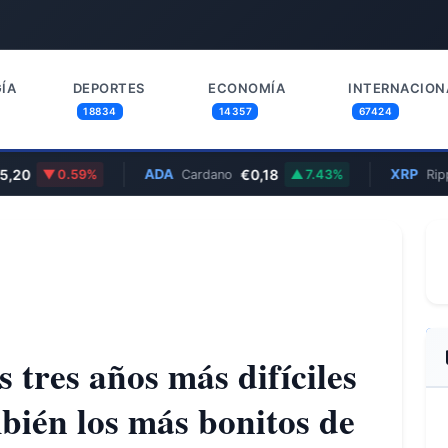
ÍA
DEPORTES
ECONOMÍA
INTERNACION
18834
14357
67424
0
ADA
€0,18
XRP
0.59%
Cardano
7.43%
Ripple
s tres años más difíciles
bién los más bonitos de