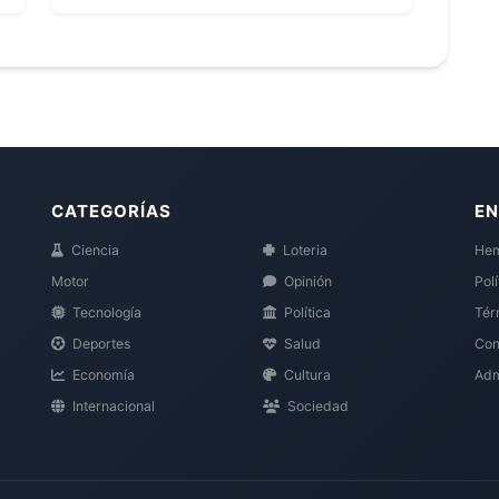
CATEGORÍAS
EN
Ciencia
Loteria
Hem
Motor
Opinión
Pol
Tecnología
Política
Tér
Deportes
Salud
Con
Economía
Cultura
Adm
Internacional
Sociedad