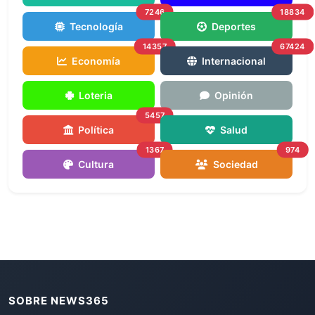
7246
18834
Tecnología
Deportes
14357
67424
Economía
Internacional
Loteria
Opinión
5457
Política
Salud
1367
974
Cultura
Sociedad
SOBRE NEWS365