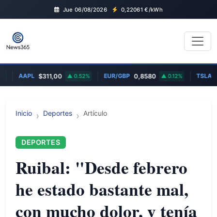
Jue 06/08/2026
0,22061
€/kWh
AAPL
EUR/GBP
TSLA
$311,00
0.52%
0,8580
0.12%
$32
Inicio
Deportes
Artículo
DEPORTES
Ruibal: "Desde febrero
he estado bastante mal,
con mucho dolor, y tenía