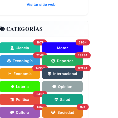
Visitar sitio web
CATEGORÍAS
1979
3964
Ciencia
Motor
7246
18834
Tecnología
Deportes
14357
67424
Economía
Internacional
Loteria
Opinión
5457
Política
Salud
1367
974
Cultura
Sociedad