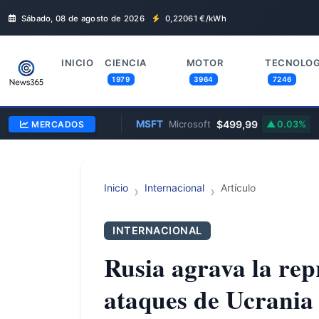
Sábado, 08 de agosto de 2026
0,22061
€/kWh
INICIO
CIENCIA
MOTOR
TECNOLOG
1979
3964
7246
328,58
MSFT
$499,99
MERCADOS
2.83%
Microsoft
0.03%
Inicio
Internacional
Artículo
INTERNACIONAL
Rusia agrava la rep
ataques de Ucrania