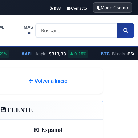
Modo Oscuro
RSS
Contacto
AL
MÁS
AAPL
$313,33
BTC
€56.186,
Apple
0.29%
Bitcoin
Volver a Inicio
FUENTE
El Español