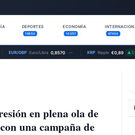
ÍA
DEPORTES
ECONOMÍA
INTERNACION
18834
14357
67424
EUR/GBP
0,8570
XRP
€0,89
Euro/Libra
—
Ripple
1.21%
resión en plena ola de
 con una campaña de