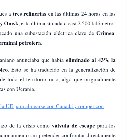
tres refinerías
ques a
en las últimas 24 horas en las
l y Omsk
, esta última situada a casi 2.500 kilómetros
Crimea
acado una subestación eléctrica clave de
,
erminal petrolera
.
eliminado al 43% la
raniano anunciaba que había
óleo
. Esto se ha traducido en la generalización de
de todo el territorio ruso, algo que originalmente
izas con Ucrania.
de la UE para alinearse con Canadá y romper con
válvula de escape
enzo de la crisis como
para los
racionamiento sin pretender confrontar directamente