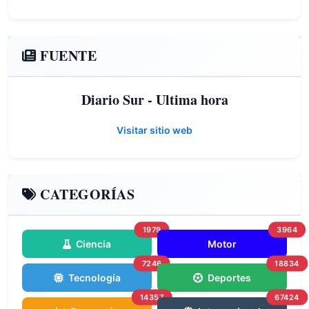
FUENTE
Diario Sur - Ultima hora
Visitar sitio web
CATEGORÍAS
1979
3964
Ciencia
Motor
7246
18834
Tecnología
Deportes
14357
67424