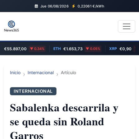
Jue 06/08/2026
0,22061
€/kWh
ETH
XRP
€55.897,00
0.34%
€1.653,73
0.05%
€0,90
2.8
Inicio
Internacional
Artículo
INTERNACIONAL
Sabalenka descarrila y
se queda sin Roland
Garros