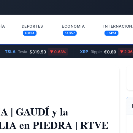
ÍA
DEPORTES
ECONOMÍA
INTERNACION
18834
14357
67424
TSLA
$319,53
XRP
€0,89
Tesla
0.63%
Ripple
2.36%
 | GAUDÍ y la
LIA en PIEDRA | RTVE