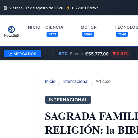
Viernes, 07 de agosto de 2026
0,22061
€/kWh
INICIO
CIENCIA
MOTOR
TECNOLOG
1979
3964
7246
€0,17
BTC
€55.777,00
ano
MERCADOS
6.78%
Bitcoin
0.81%
Inicio
Internacional
Artículo
INTERNACIONAL
SAGRADA FAMILIA
RELIGIÓN: la BIB