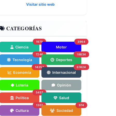
Visitar sitio web
CATEGORÍAS
1979
3964
Ciencia
Motor
7246
18834
Tecnología
Deportes
14357
67424
Economía
Internacional
Loteria
Opinión
5457
Política
Salud
1367
974
Cultura
Sociedad