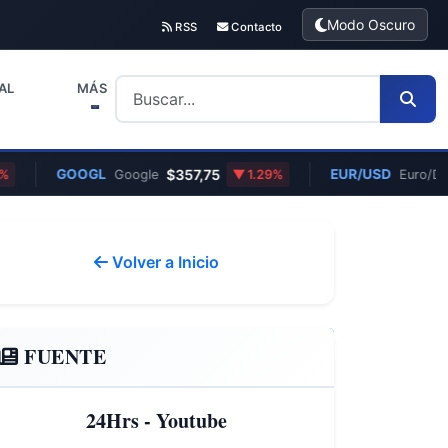
Modo Oscuro
RSS
Contacto
AL
MÁS
GOOGL
$357,75
EUR/USD
Google
1.29%
Euro/Dólar
Volver a Inicio
FUENTE
24Hrs - Youtube