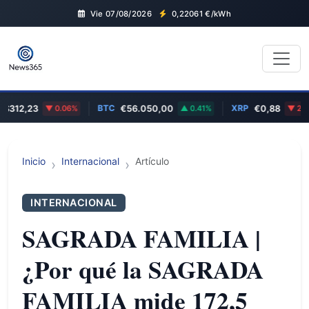
Vie 07/08/2026
0,22061
€/kWh
BTC
XRP
$312,23
0.06%
€56.050,00
0.41%
€0,88
2.04
Inicio
Internacional
Artículo
INTERNACIONAL
SAGRADA FAMILIA |
¿Por qué la SAGRADA
FAMILIA mide 172,5