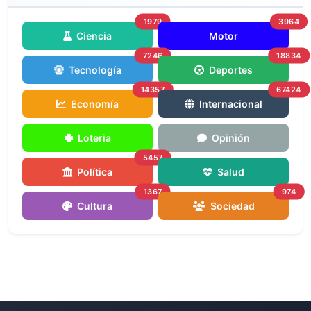
1979
3964
Ciencia
Motor
7246
18834
Tecnología
Deportes
14357
67424
Economía
Internacional
Loteria
Opinión
5457
Política
Salud
1367
974
Cultura
Sociedad