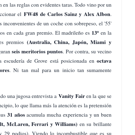
 en las reglas con evidentes taras. Todo vino por un
FW48 de Carlos Sainz y Alex Albon
eccionar el
.
s inconvenientes de un coche con sobrepeso, el '55'
13º
ntos en cada gran premio. El madrileño es
en la
(Australia, China, Japón, Miami y
des premios
seis meritorios puntos
iguran
. Por contra, su vecino
octava
 la escudería de Grove está posicionada en
ores
. Ni tan mal para un inicio tan sumamente
Vanity Fair
ido una jugosa entrevista a
en la que se
ncipio, lo que llama más la atención es la pretensión
31 años
 sus
acumula mucha experiencia y un buen
t, McLaren, Ferrari y Williams)
en su brillante
s y 29 podios). Viendo lo incombustible que es su