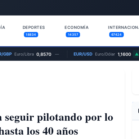
ÍA
DEPORTES
ECONOMÍA
INTERNACION
18834
14357
67424
/GBP
0,8570
EUR/USD
1,1600
Euro/Libra
—
Euro/Dólar
0
 seguir pilotando por lo
hasta los 40 años