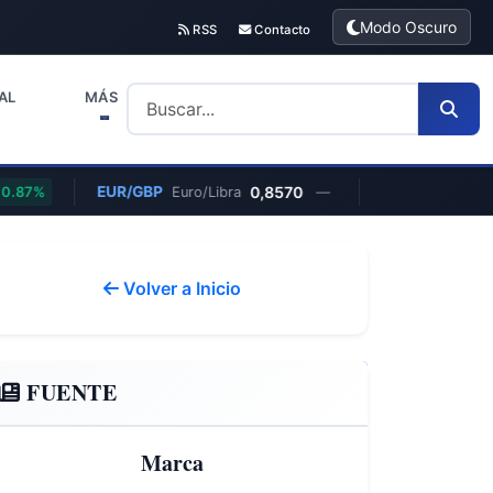
Modo Oscuro
RSS
Contacto
AL
MÁS
EUR/GBP
0,8570
.87%
Euro/Libra
—
Volver a Inicio
FUENTE
Marca