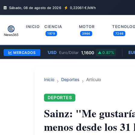
Sábado, 08 de agosto de 2026
0,22061
€/kWh
INICIO
CIENCIA
MOTOR
TECNOLOG
1979
3964
7246
EUR/USD
1,1600
EUR
MERCADOS
Euro/Dólar
0.87%
Inicio
Deportes
Artículo
DEPORTES
Sainz: "Me gustaría
menos desde los 31 