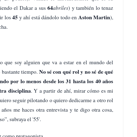
64
iendo el Dakar a sus
abriles
) y también lo tenaz
45
Aston Martin
ir los
y ahí está dándolo todo en
),
cha.
o que soy alguien que va a estar en el mundo del
No sé con qué rol y no sé de qué
o bastante tiempo.
ndo por lo menos desde los 31 hasta los 40 años
tra disciplina
. Y a partir de ahí, mirar cómo es mi
quiero seguir pilotando o quiero dedicarme a otro rol
 años me haces otra entrevista y te digo otra cosa,
o”, subraya el '55'.
z como protagonista.