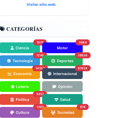
Visitar sitio web
CATEGORÍAS
1979
3964
Ciencia
Motor
7246
18834
Tecnología
Deportes
14357
67424
Economía
Internacional
Loteria
Opinión
5457
Política
Salud
1367
974
Cultura
Sociedad