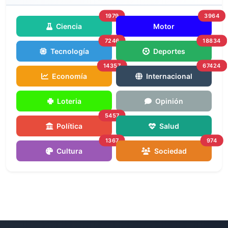
1979
3964
Ciencia
Motor
7246
18834
Tecnología
Deportes
14357
67424
Economía
Internacional
Loteria
Opinión
5457
Política
Salud
1367
974
Cultura
Sociedad