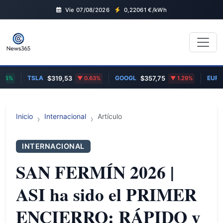
Vie 07/08/2026
0,22061
€/kWh
TSLA
GOOGL
EUR/U
45%
$319,53
0.63%
$357,75
1.29%
Inicio
Internacional
Artículo
INTERNACIONAL
SAN FERMÍN 2026 |
ASI ha sido el PRIMER
ENCIERRO: RÁPIDO y