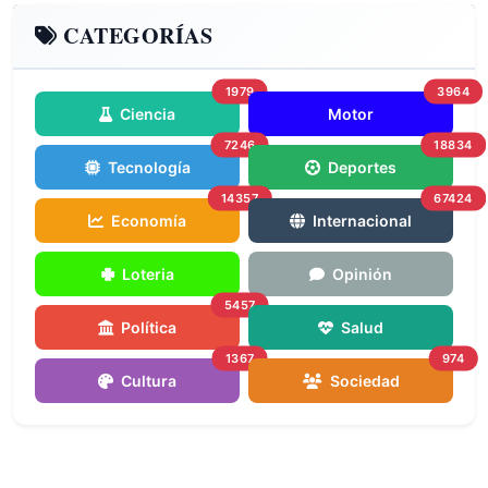
CATEGORÍAS
1979
3964
Ciencia
Motor
7246
18834
Tecnología
Deportes
14357
67424
Economía
Internacional
Loteria
Opinión
5457
Política
Salud
1367
974
Cultura
Sociedad