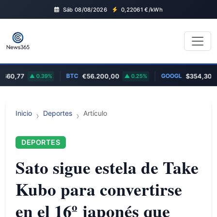
Sáb 08/08/2026
0,22061
€/kWh
BTC
GOOGL
0,77
0.39%
€56.200,00
0.25%
$354,30
0
Inicio
Deportes
Artículo
DEPORTES
Sato sigue estela de Take
Kubo para convertirse
en el 16º japonés que