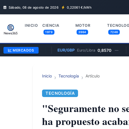
Sábado, 08 de agosto de 2026
0,22061
€/kWh
INICIO
CIENCIA
MOTOR
TECNOLOG
1979
3964
7246
313,33
EUR/GBP
0,8570
MSF
MERCADOS
0.29%
Euro/Libra
—
Inicio
Tecnología
Artículo
TECNOLOGÍA
"Seguramente no se
ha propuesto acabar