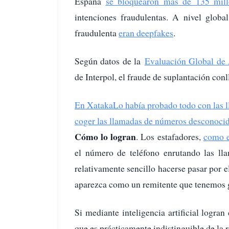
España
se bloquearon más de 135 mill
intenciones fraudulentas. A nivel globa
fraudulenta
eran deepfakes
.
Según datos de la
Evaluación Global de
de Interpol, el fraude de suplantación con
En Xataka
Lo había probado todo con las l
coger las llamadas de números desconoci
Cómo lo logran
. Los estafadores,
como e
el número de teléfono enrutando las lla
relativamente sencillo hacerse pasar por e
aparezca como un remitente que tenemos 
Si mediante inteligencia artificial logran
que es prácticamente indistinguible de la r