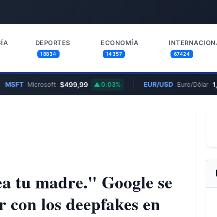
ÍA
DEPORTES
ECONOMÍA
INTERNACION
18834
14357
67424
T
$499,99
EUR/USD
1,1600
Microsoft
0.03%
Euro/Dólar
a tu madre." Google se
 con los deepfakes en