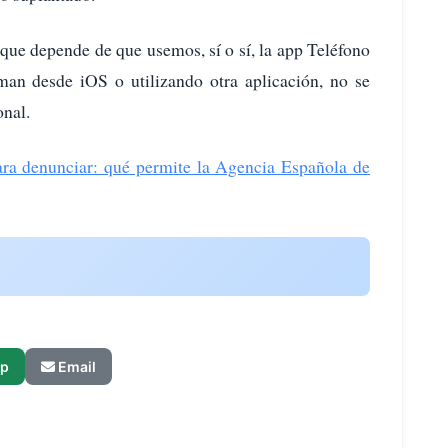
 que depende de que usemos, sí o sí, la app Teléfono
aman desde iOS o utilizando otra aplicación, no se
onal.
ra denunciar: qué permite la Agencia Española de
p
Email