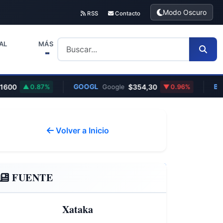
Modo Oscuro
RSS
Contacto
AL
MÁS
GOOGL
$354,30
BTC
0.87%
Google
0.96%
Bitc
Volver a Inicio
FUENTE
Xataka