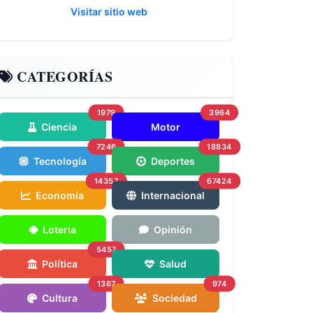
Visitar sitio web
CATEGORÍAS
1979
3964
Ciencia
Motor
7246
18834
Tecnología
Deportes
14357
67424
Economía
Internacional
Loteria
Opinión
5457
Política
Salud
1367
974
Cultura
Sociedad