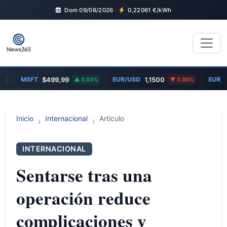
Dom 09/08/2026
0,22061
€/kWh
MSFT
EUR/USD
EUR/GB
$499,99
0.03%
1,1500
0.86%
Inicio
Internacional
Artículo
INTERNACIONAL
Sentarse tras una
operación reduce
complicaciones y