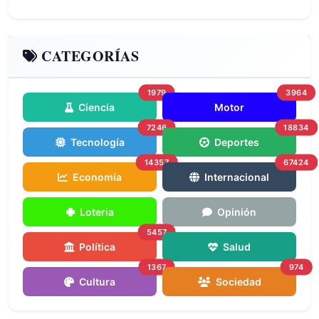
CATEGORÍAS
1979
3964
Ciencia
Motor
7246
18834
Tecnología
Deportes
14357
67424
Economía
Internacional
Loteria
Opinión
5457
Política
Salud
1367
974
Cultura
Sociedad