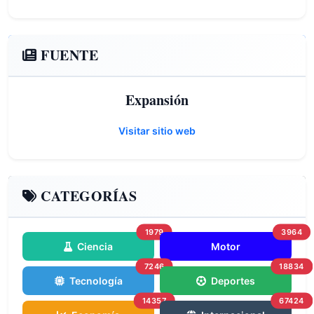
FUENTE
Expansión
Visitar sitio web
CATEGORÍAS
1979
3964
Ciencia
Motor
7246
18834
Tecnología
Deportes
14357
67424