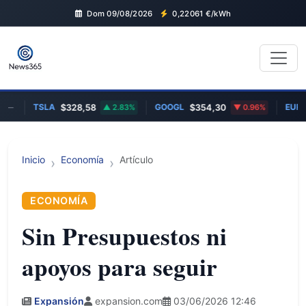
Dom 09/08/2026
0,22061
€/kWh
TSLA
GOOGL
EUR/US
$328,58
2.83%
$354,30
0.96%
Inicio
Economía
Artículo
ECONOMÍA
Sin Presupuestos ni
apoyos para seguir
Expansión
expansion.com
03/06/2026 12:46