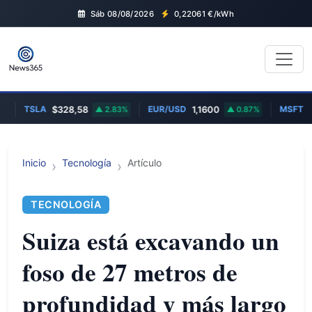
Sáb 08/08/2026
0,22061
€/kWh
TSLA
EUR/USD
MSFT
$328,58
2.83%
1,1600
0.87%
$4
Inicio
Tecnología
Artículo
TECNOLOGÍA
Suiza está excavando un
foso de 27 metros de
profundidad y más largo