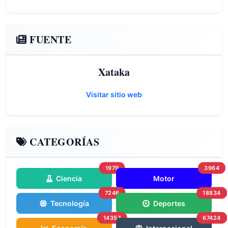
FUENTE
Xataka
Visitar sitio web
CATEGORÍAS
1979
3964
Ciencia
Motor
7246
18834
Tecnología
Deportes
14357
67424